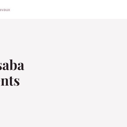
avaux
saba
ents