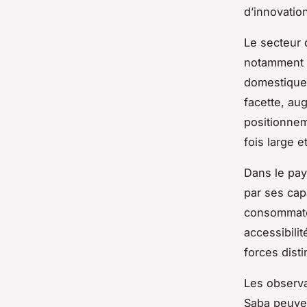
d’innovatio
Le secteur 
notamment l
domestiques
facette, au
positionnem
fois large e
Dans le pay
par ses cap
consommateu
accessibili
forces dist
Les observa
Saba peuve