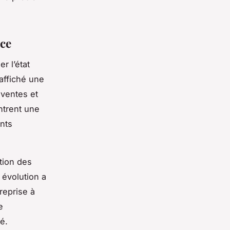
nce
r l’état
affiché une
 ventes et
ntrent une
ents
tion des
 évolution a
reprise à
e
é.