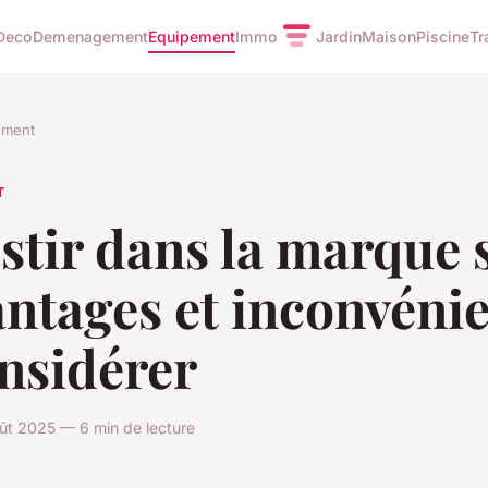
Deco
Demenagement
Equipement
Immo
Jardin
Maison
Piscine
Tr
ement
T
stir dans la marque 
antages et inconvéni
nsidérer
ût 2025 — 6 min de lecture