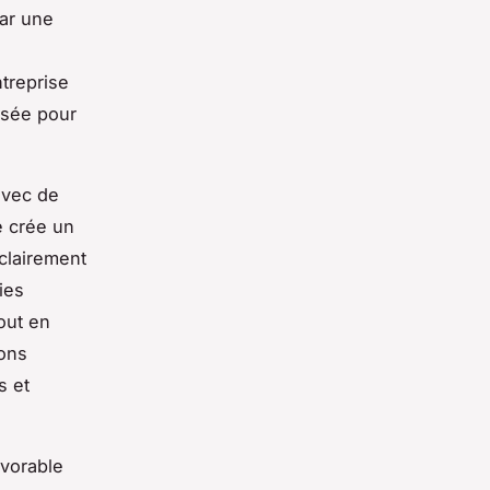
par une
ntreprise
isée pour
avec de
e crée un
clairement
ies
out en
ions
s et
avorable