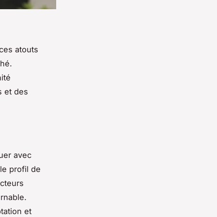
 ces atouts
ché.
ité
s et des
luer avec
le profil de
ecteurs
urnable.
tation et