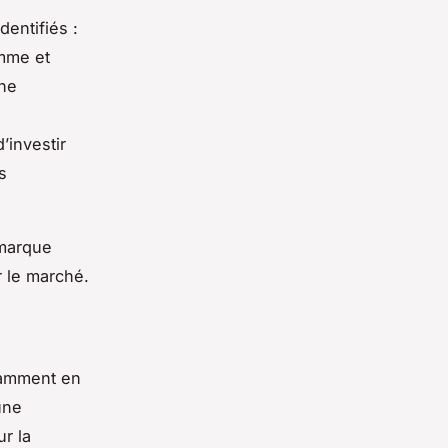
dentifiés :
mme et
une
’investir
s
 marque
 le marché.
tamment en
une
r la