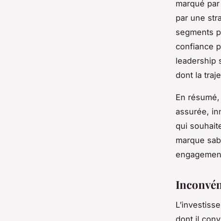
marqué par 
par une str
segments po
confiance p
leadership s
dont la traj
En résumé, 
assurée, in
qui souhait
marque saba
engagement 
Inconvéni
L’investiss
dont il con