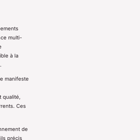
,
ipements
ce multi-
e
ble à la
.
se manifeste
 qualité,
rrents. Ces
onnement de
ils précis