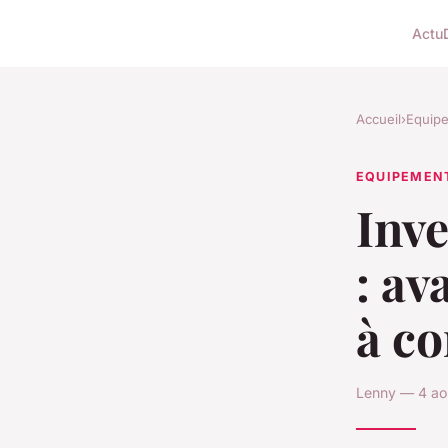
Actu
Accueil
›
Equip
EQUIPEMEN
Inve
: av
à co
Lenny — 4 ao