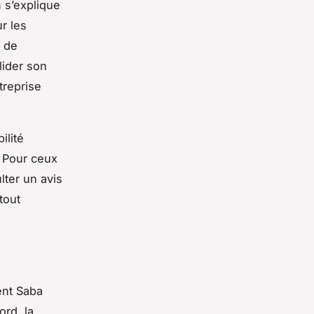
 s’explique
r les
e de
lider son
treprise
ilité
. Pour ceux
lter un avis
tout
ent Saba
ord, la