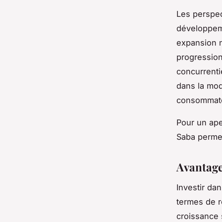
Les perspec
développem
expansion n
progression 
concurrenti
dans la mod
consommat
Pour un ape
Saba permet
Avantage
Investir da
termes de re
croissance 