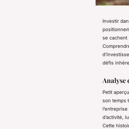
Investir da
positionnem
se cachent d
Comprendre 
d’investiss
défis inhér
Analyse 
Petit aperç
son temps to
l’entreprise
d’activité,
Cette histo