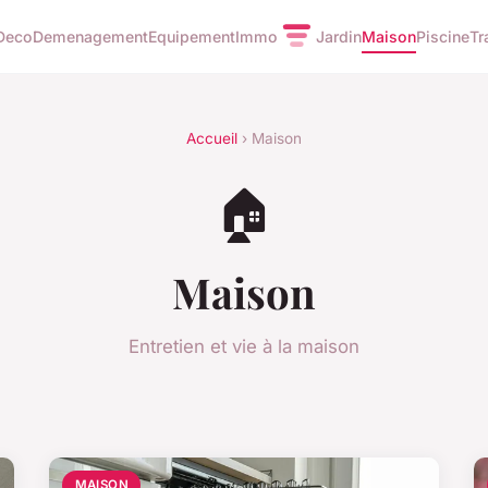
Deco
Demenagement
Equipement
Immo
Jardin
Maison
Piscine
Tr
Accueil
› Maison
🏠
Maison
Entretien et vie à la maison
MAISON