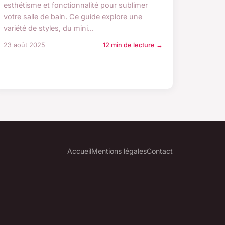
esthétisme et fonctionnalité pour sublimer
votre salle de bain. Ce guide explore une
variété de styles, du mini...
23 août 2025
12 min de lecture →
Accueil
Mentions légales
Contact