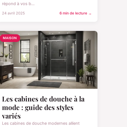
répond à vos b...
24 avril 2025
6 min de lecture →
MAISON
Les cabines de douche à la
mode : guide des styles
variés
Les cabines de douche modernes allient