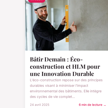
Bâtir Demain : Éco-
construction et HLM pour
une Innovation Durable
L'éco-construction repose sur des principes
durables visant à minimiser l'impact
environnemental des bâtiments. Elle intègre
des cycles de vie complet...
24 avril 2025
6 min de lecture →