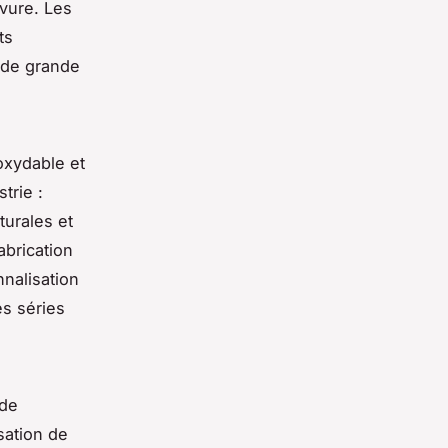
vure. Les
ts
s de grande
oxydable et
trie :
turales et
abrication
nnalisation
es séries
 de
isation de