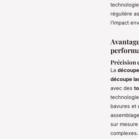
technologi
régulière as
l’impact en
Avantage
perform
Précision 
La
découpe 
découpe la
avec des
t
technologie
bavures et 
assemblages
sur mesure 
complexes.