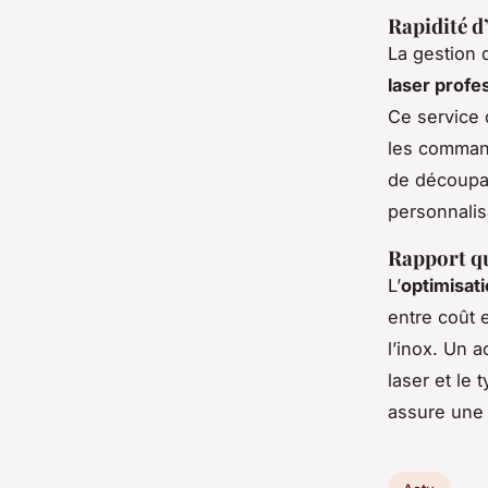
Rapidité d’
La gestion d
laser profe
Ce service 
les command
de découpag
personnalisa
Rapport qu
L’
optimisat
entre coût 
l’inox. Un 
laser et le 
assure une 