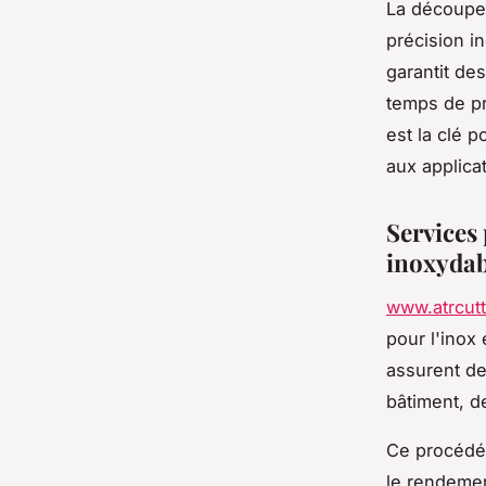
La découpe 
précision i
garantit des
temps de pr
est la clé p
aux applica
Services
inoxydab
www.atrcutt
pour l'inox 
assurent de
bâtiment, de
Ce procédé 
le rendement