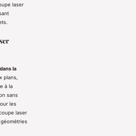
oupe laser
sant
ets.
ser
dans la
x plans,
e à la
ion sans
our les
écoupe laser
s géométries