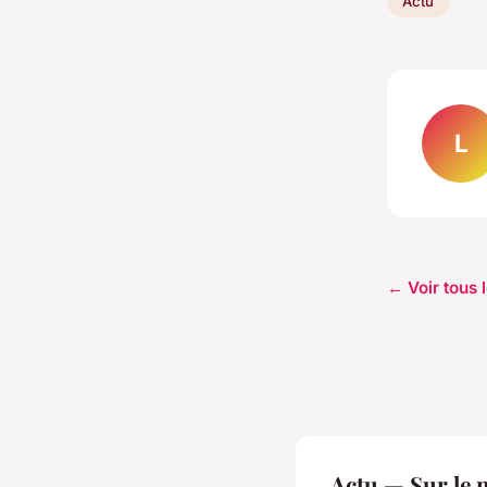
Actu
L
← Voir tous l
Actu — Sur le 