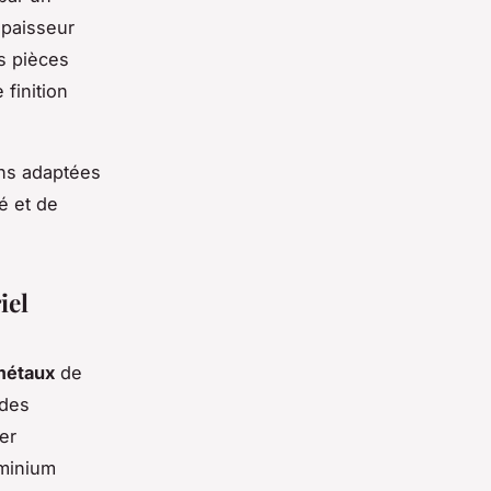
épaisseur
es pièces
finition
ons adaptées
é et de
iel
 métaux
de
 des
er
uminium