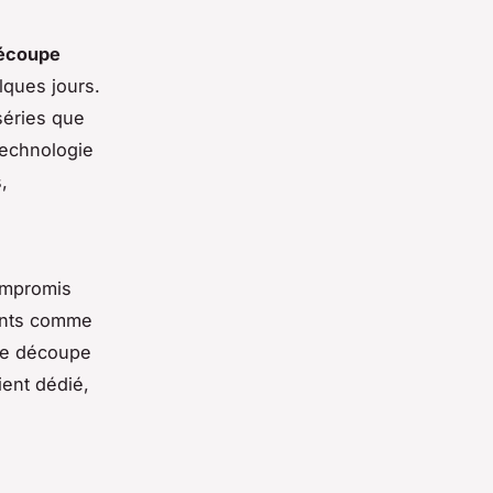
écoupe
lques jours.
séries que
technologie
,
ompromis
eants comme
 de découpe
ient dédié,