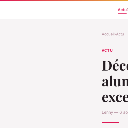
Actu
Accueil
›
Actu
ACTU
Déco
alum
exce
Lenny — 6 ao