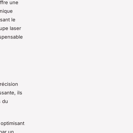
ffre une
hnique
sant le
upe laser
dispensable
récision
sante, ils
s du
 optimisant
 par un