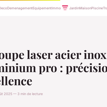
Deco
Demenagement
Equipement
Immo
Jardin
Maison
Piscine
Tr
upe laser acier inox
inium pro : précisio
llence
ût 2025 — 3 min de lecture