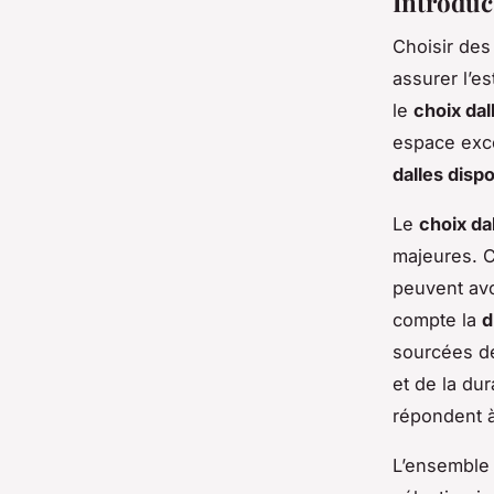
Introduct
Choisir de
assurer l’es
le
choix dal
espace exce
dalles disp
Le
choix dal
majeures. C
peuvent avo
compte la
d
sourcées d
et de la du
répondent à
L’ensemble