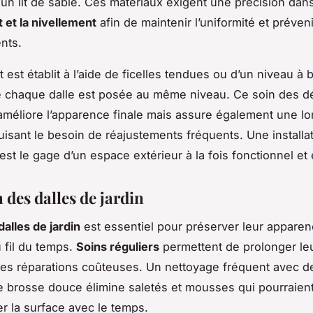
un lit de sable. Ces matériaux exigent une précision dan
 et la nivellement
afin de maintenir l’uniformité et préveni
nts.
 est établit à l’aide de ficelles tendues ou d’un niveau à 
e chaque dalle est posée au même niveau. Ce soin des dé
méliore l’apparence finale mais assure également une lo
uisant le besoin de réajustements fréquents. Une installa
est le gage d’un espace extérieur à la fois fonctionnel et 
 des dalles de jardin
dalles de jardin
est essentiel pour préserver leur apparen
u fil du temps.
Soins réguliers
permettent de prolonger leu
 des réparations coûteuses. Un nettoyage fréquent avec de
ne brosse douce élimine saletés et mousses qui pourraien
 la surface avec le temps.