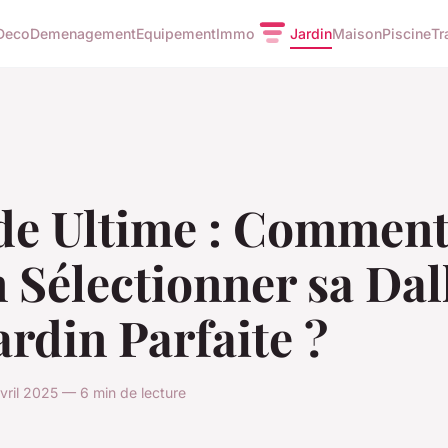
Deco
Demenagement
Equipement
Immo
Jardin
Maison
Piscine
Tr
de Ultime : Commen
 Sélectionner sa Dal
ardin Parfaite ?
ril 2025 — 6 min de lecture