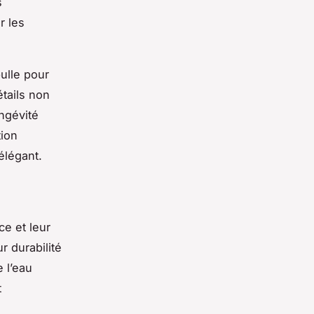
s
r les
bulle pour
tails non
ngévité
tion
élégant.
ce et leur
r durabilité
 l’eau
t