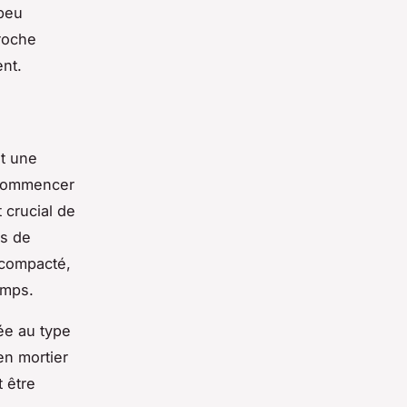
 peu
roche
nt.
t une
e commencer
t crucial de
es de
 compacté,
emps.
ée au type
en mortier
 être