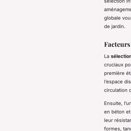
sélection in
aménagement
globale vou
de jardin.
Facteurs
La
sélection
cruciaux po
première ét
l’espace dis
circulation 
Ensuite, l’
en béton et 
leur résist
formes, tan