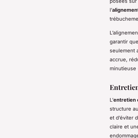
posées sur 
l’
alignement
trébucheme
L’alignement
garantir qu
seulement a
accrue, réd
minutieuse 
Entretien
L’
entretien 
structure a
et d’éviter
claire et u
endommager