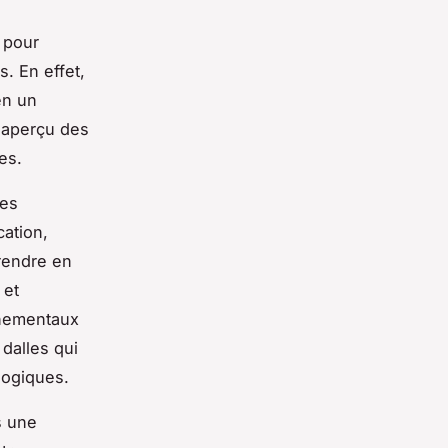
 pour
s. En effet,
en un
 aperçu des
es.
ues
cation,
prendre en
 et
nnementaux
 dalles qui
logiques.
s une