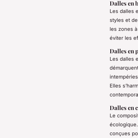
Dalles en 
Les dalles 
styles et d
les zones à 
éviter les e
Dalles en 
Les dalles 
démarquent 
intempéries
Elles s’har
contempora
Dalles en 
Le composit
écologique.
conçues pou