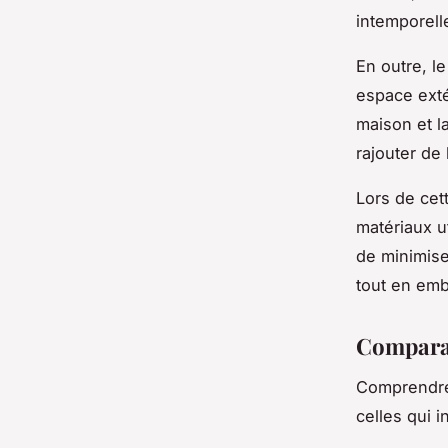
intemporell
En outre, l
espace exté
maison et l
rajouter de 
Lors de cet
matériaux u
de minimise
tout en embe
Comparai
Comprendr
celles qui 