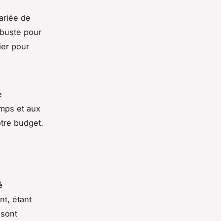
variée de
obuste pour
ier pour
e
emps et aux
otre budget.
é
nt, étant
 sont