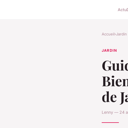
Actu
Accueil
›
Jardin
JARDIN
Gui
Bien
de J
Lenny — 24 av