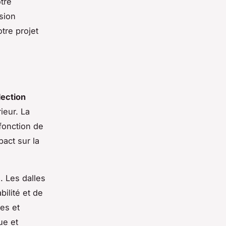
otre
sion
tre projet
lection
ieur. La
fonction de
pact sur la
. Les dalles
bilité et de
les et
ue et