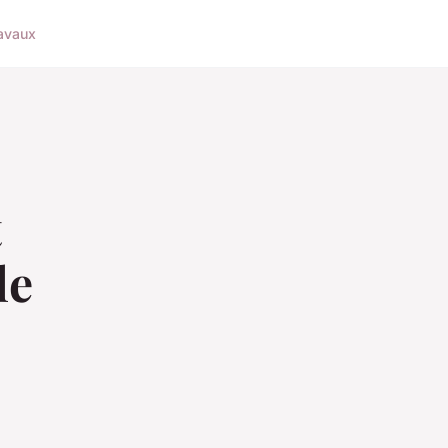
avaux
t
le