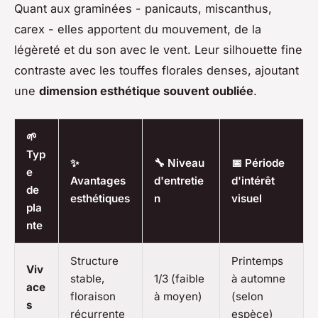
Quant aux graminées - panicauts, miscanthus,
carex - elles apportent du mouvement, de la
légèreté et du son avec le vent. Leur silhouette fine
contraste avec les touffes florales denses, ajoutant
une
dimension esthétique souvent oubliée
.
🌱
Typ
✨
🔧 Niveau
📅 Période
e
Avantages
d'entretie
d'intérêt
de
esthétiques
n
visuel
pla
nte
Structure
Printemps
Viv
stable,
1/3 (faible
à automne
ace
floraison
à moyen)
(selon
s
récurrente
espèce)